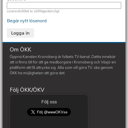
Lösenordsfältet är skiftlägeskänsligt.
Begär nytt lösenord
Om ÖKK
Öppna Kanalen Kronoberg är folkets TV-kanal. Detta innebär
att vi finns till för att ge medborgare i Kronoberg och Växjö en
plattform att få uttrycka sig. Alla som vill göra TV, ska genom
ÖKK ha möjligheten att göra det.
Följ ÖKK/ÖKV
Följ oss