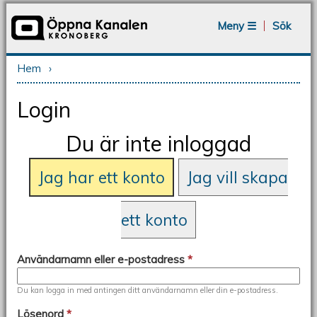
Jump to navigation
Meny ☰
Sök
Hem
›
Du är här
Login
Du är inte inloggad
Jag har ett konto
Jag vill skapa
ett konto
Användarnamn eller e-postadress
*
Du kan logga in med antingen ditt användarnamn eller din e-postadress.
Lösenord
*