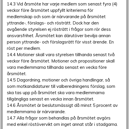
14.3 Vid årsmöte har varje medlem som senast fyra (4)
veckor före årsmötet uppfyllt kriterierna för
medlemskap och som är närvarande på årsmötet
yttrande-, förslags- och rösträtt. Dock har den
avgående styrelsen ej rösträtt i frågor som rör dess
ansvarsfrihet. Årsmötet kan därutöver bevilja annan
person yttrande- och förslagsrätt för visst ärende. En
röst per medlem.
14.4 Motioner skall vara styrelsen tillhanda senast två
veckor före årsmötet. Motioner och propositioner skall
vara medlemmarna tillhanda senast en vecka före
årsmötet.
14.5 Dagordning, motioner och övriga handlingar, så
som motkandidaturer till valberedningens förslag, som
ska tas upp på årsmötet ska vara medlemmarna
tillgängliga senast en vecka innan årsmötet.
14.6 Årsmötet är beslutsmässigt då minst 5 procent av
medlemmarna är närvarande.
14.7 Alla frågor som behandlas på årsmötet avgörs
med enkel röstövervikt om inget annat står i stadgarna.