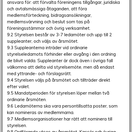
ansvara för: att förvalta föreningens tillgångar, juridiska
och avtalsmässiga åtaganden, att föra
medlemsförteckning, bidragsansökningar,
medlemsvärvning och beslut som tas på
föreningsstämmor och övrig verksamhet.
9.2 Styrelsen består av 3-7 ledamöter och upp till 2
suppleanter, och väljs av årsmötet.
9.3 Suppleanterna inträder vid ordinarie
styrelseledamots förhinder eller avgång i den ordning
de blivit valda. Suppleanter är dock även i övriga fall
välkomna att delta vid styrelsemöte, men då endast
med yttrande- och förslagsrätt.
9.4 Styrelsen väljs på årsmötet och tillträder direkt
efter valet.
9.5 Mandatperioden för styrelsen löper mellan två
ordinarie årsmöten.
9.6 Ledamöterna ska vara persontillsatta poster, som
kan nomineras av medlemmarna.
9.7 Medlemsorganisationer har rätt att nominera till
styrelsen.
9.8 Ordförande utses av årsmötet. Kassör och övriga