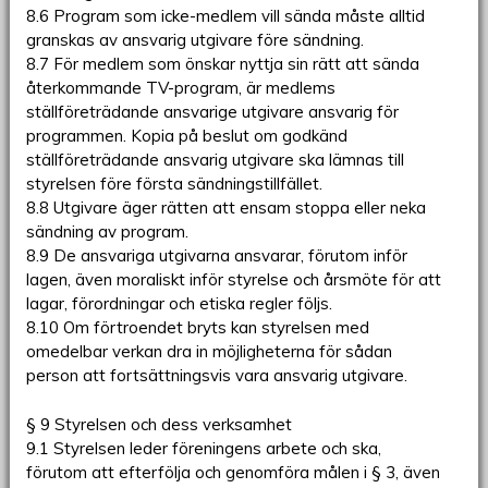
8.6 Program som icke-medlem vill sända måste alltid
granskas av ansvarig utgivare före sändning.
8.7 För medlem som önskar nyttja sin rätt att sända
återkommande TV-program, är medlems
ställföreträdande ansvarige utgivare ansvarig för
programmen. Kopia på beslut om godkänd
ställföreträdande ansvarig utgivare ska lämnas till
styrelsen före första sändningstillfället.
8.8 Utgivare äger rätten att ensam stoppa eller neka
sändning av program.
8.9 De ansvariga utgivarna ansvarar, förutom inför
lagen, även moraliskt inför styrelse och årsmöte för att
lagar, förordningar och etiska regler följs.
8.10 Om förtroendet bryts kan styrelsen med
omedelbar verkan dra in möjligheterna för sådan
person att fortsättningsvis vara ansvarig utgivare.
§ 9 Styrelsen och dess verksamhet
9.1 Styrelsen leder föreningens arbete och ska,
förutom att efterfölja och genomföra målen i § 3, även