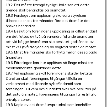
19.2 Det måste framgå tydligt i kallelsen att detta
ärende skall behandlas på årsmötet.
19.3 Förslaget om upplösning ska vara styrelsen
tillhanda senast tre månader före det årsmöte det
önskas behandlat.
19.4 Beslut om föreningens upplösning är giltigt endast
om det fattas av två på varandra följande årsmöten,
och vid bägge årsmötena ska beslutet godkännas av
minst 2/3 (två tredjedelar) av avgivna röster vid mötet.
19.5 Minst tre månader ska förflyta mellan dessa båda
årsmöten.
19.6 Föreningen kan inte upplösas så länge minst tre
medlemmar inte godkänner detta.
19.7 Vid upplösning skall föreningens skulder betalas.
Därefter skall föreningens tillgångar tillfalla en
verksamhet med liknande syfte/ändamål som
föreningen. Till vem och hur detta skall ske beslutas på
det sista årsmötet. Föreningens tillgångar får ej tillfalla
privatpersoner.
19.8 Kopia av det årsmötesprotokoll som innehåller