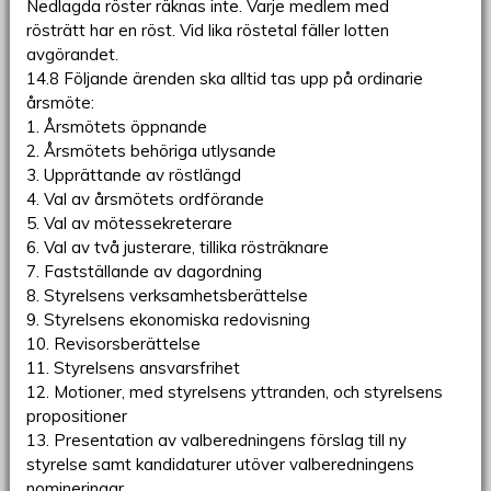
Nedlagda röster räknas inte. Varje medlem med
rösträtt har en röst. Vid lika röstetal fäller lotten
avgörandet.
14.8 Följande ärenden ska alltid tas upp på ordinarie
årsmöte:
1. Årsmötets öppnande
2. Årsmötets behöriga utlysande
3. Upprättande av röstlängd
4. Val av årsmötets ordförande
5. Val av mötessekreterare
6. Val av två justerare, tillika rösträknare
7. Fastställande av dagordning
8. Styrelsens verksamhetsberättelse
9. Styrelsens ekonomiska redovisning
10. Revisorsberättelse
11. Styrelsens ansvarsfrihet
12. Motioner, med styrelsens yttranden, och styrelsens
propositioner
13. Presentation av valberedningens förslag till ny
styrelse samt kandidaturer utöver valberedningens
nomineringar