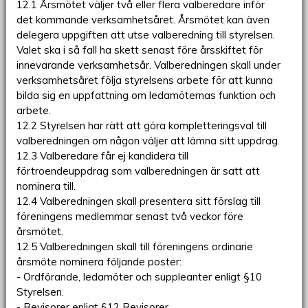
12.1 Årsmötet väljer två eller flera valberedare inför
det kommande verksamhetsåret. Årsmötet kan även
delegera uppgiften att utse valberedning till styrelsen.
Valet ska i så fall ha skett senast före årsskiftet för
innevarande verksamhetsår. Valberedningen skall under
verksamhetsåret följa styrelsens arbete för att kunna
bilda sig en uppfattning om ledamöternas funktion och
arbete.
12.2 Styrelsen har rätt att göra kompletteringsval till
valberedningen om någon väljer att lämna sitt uppdrag.
12.3 Valberedare får ej kandidera till
förtroendeuppdrag som valberedningen är satt att
nominera till.
12.4 Valberedningen skall presentera sitt förslag till
föreningens medlemmar senast två veckor före
årsmötet.
12.5 Valberedningen skall till föreningens ordinarie
årsmöte nominera följande poster:
- Ordförande, ledamöter och suppleanter enligt §10
Styrelsen.
- Revisorer enligt §12 Revisorer.