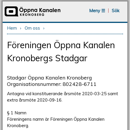
Jump to navigation
Meny ☰
Sök
Hem
›
Om oss
›
Du är här
Föreningen Öppna Kanalen
Kronobergs Stadgar
Stadgar Öppna Kanalen Kronoberg
Organisationsnummer: 802428-6711
Antagna vid konstituerande årsmöte 2020-03-25 samt
extra årsmöte 2020-09-16.
§ 1 Namn
Föreningens namn är Föreningen Öppna Kanalen
Kronoberg.