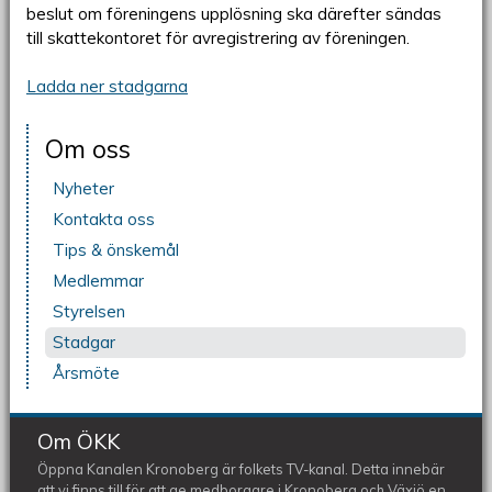
beslut om föreningens upplösning ska därefter sändas
till skattekontoret för avregistrering av föreningen.
Ladda ner stadgarna
Om oss
Nyheter
Kontakta oss
Tips & önskemål
Medlemmar
Styrelsen
Stadgar
Årsmöte
Om ÖKK
Öppna Kanalen Kronoberg är folkets TV-kanal. Detta innebär
att vi finns till för att ge medborgare i Kronoberg och Växjö en