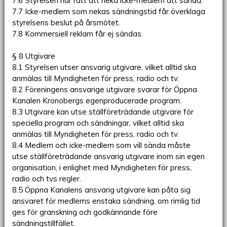
7.6 Styrelsen har rätt att neka icke-medlem att sända.
7.7 Icke-medlem som nekas sändningstid får överklaga
styrelsens beslut på årsmötet.
7.8 Kommersiell reklam får ej sändas.
§ 8 Utgivare
8.1 Styrelsen utser ansvarig utgivare, vilket alltid ska
anmälas till Myndigheten för press, radio och tv.
8.2 Föreningens ansvarige utgivare svarar för Öppna
Kanalen Kronobergs egenproducerade program.
8.3 Utgivare kan utse ställföreträdande utgivare för
speciella program och sändningar, vilket alltid ska
anmälas till Myndigheten för press, radio och tv.
8.4 Medlem och icke-medlem som vill sända måste
utse ställföreträdande ansvarig utgivare inom sin egen
organisation, i enlighet med Myndigheten för press,
radio och tvs regler.
8.5 Öppna Kanalens ansvarig utgivare kan påta sig
ansvaret för medlems enstaka sändning, om rimlig tid
ges för granskning och godkännande före
sändningstillfället.