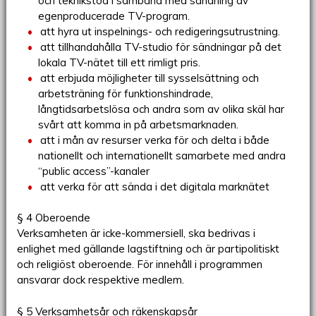
och teknikstöd i samband med sändning av
egenproducerade TV-program.
att hyra ut inspelnings- och redigeringsutrustning.
att tillhandahålla TV-studio för sändningar på det
lokala TV-nätet till ett rimligt pris.
att erbjuda möjligheter till sysselsättning och
arbetsträning för funktionshindrade,
långtidsarbetslösa och andra som av olika skäl har
svårt att komma in på arbetsmarknaden.
att i mån av resurser verka för och delta i både
nationellt och internationellt samarbete med andra
“public access”-kanaler
att verka för att sända i det digitala marknätet
§ 4 Oberoende
Verksamheten är icke-kommersiell, ska bedrivas i
enlighet med gällande lagstiftning och är partipolitiskt
och religiöst oberoende. För innehåll i programmen
ansvarar dock respektive medlem.
§ 5 Verksamhetsår och räkenskapsår