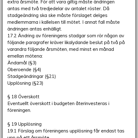
extra årsmöte. För att vara giltig måste ändringen
antas med två tredjedelar av antalet röster. Då
stadgeändring ska ske måste förslaget delges
medlemmarna i kallelsen till mötet. I annat fall måste
ändringen antas enhälligt.
17.2 Ändring av föreningens stadgar som rör någon av
följande paragrafer kräver likalydande beslut på två på
varandra följande årsmöten, med minst en månad
emellan mötena:
Ändamål (§3)
Oberoende (§4)
Stadgeändringar (§21)
Upplösning (§23)
§ 18 Överskott
Eventuellt överskott i budgeten återinvesteras i
föreningen.
§ 19 Upplösning
19.1 Förslag om föreningens upplösning får endast tas
upp på ett årsmöte.