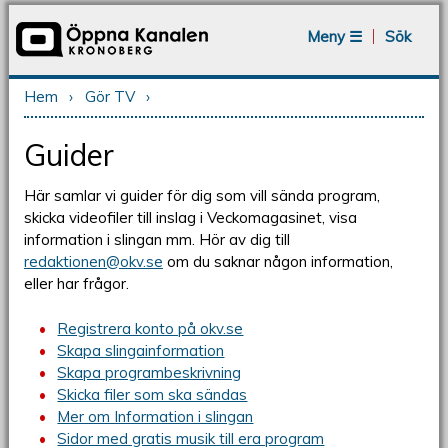
Jump to navigation
Meny ☰
Sök
Hem
›
Gör TV
›
Du är här
Guider
Här samlar vi guider för dig som vill sända program,
skicka videofiler till inslag i Veckomagasinet, visa
information i slingan mm. Hör av dig till
redaktionen@okv.se
om du saknar någon information,
eller har frågor.
Registrera konto på okv.se
Skapa slingainformation
Skapa programbeskrivning
Skicka filer som ska sändas
Mer om Information i slingan
Sidor med gratis musik till era program