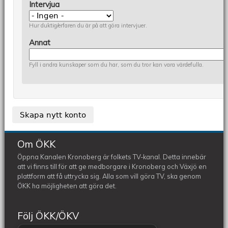
Intervjua
Hur duktig/erfaren du är på att göra intervjuer.
Annat
Fyll i andra kunskaper som du har, som du tror kan vara värdefulla.
Om ÖKK
Öppna Kanalen Kronoberg är folkets TV-kanal. Detta innebär
att vi finns till för att ge medborgare i Kronoberg och Växjö en
plattform att få uttrycka sig. Alla som vill göra TV, ska genom
ÖKK ha möjligheten att göra det.
Följ ÖKK/ÖKV