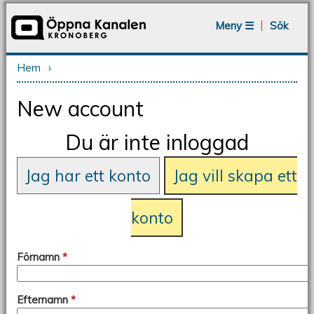
Jump to navigation
Meny ☰
Sök
Hem
›
Du är här
New account
Du är inte inloggad
Jag har ett konto
Jag vill skapa ett
konto
Förnamn
*
Efternamn
*