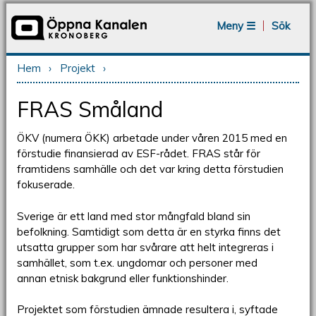
Jump to navigation
Meny ☰
Sök
Hem
›
Projekt
›
Du är här
FRAS Småland
ÖKV (numera ÖKK) arbetade under våren 2015 med en
förstudie finansierad av ESF-rådet. FRAS står för
framtidens samhälle och det var kring detta förstudien
fokuserade.
Sverige är ett land med stor mångfald bland sin
befolkning. Samtidigt som detta är en styrka finns det
utsatta grupper som har svårare att helt integreras i
samhället, som t.ex. ungdomar och personer med
annan etnisk bakgrund eller funktionshinder.
Projektet som förstudien ämnade resultera i, syftade