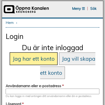
Jump to navigation
Meny ☰
Sök
Hem
›
Du är här
Login
Du är inte inloggad
Jag har ett konto
Jag vill skapa
ett konto
Användarnamn eller e-postadress
*
Du kan logga in med antingen ditt användarnamn eller din e-postadress.
Lösenord
*