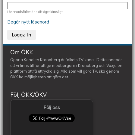
Lösenordsfältet är skiftlägeskänsligt.
Begär nytt lösenord
Om ÖKK
Öppna Kanalen Kronoberg är folkets TV-kanal. Detta innebär
att vi finns till för att ge medborgare i Kronoberg och Växjö en
plattform att få uttrycka sig. Alla som vill göra TV, ska genom
ÖKK ha möjligheten att göra det.
Följ ÖKK/ÖKV
Följ oss