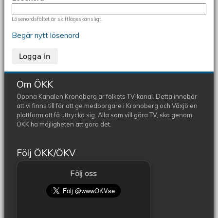
Lösenordsfältet är skiftlägeskänsligt.
Begär nytt lösenord
Om ÖKK
Öppna Kanalen Kronoberg är folkets TV-kanal. Detta innebär
att vi finns till för att ge medborgare i Kronoberg och Växjö en
plattform att få uttrycka sig. Alla som vill göra TV, ska genom
ÖKK ha möjligheten att göra det.
Följ ÖKK/ÖKV
Följ oss