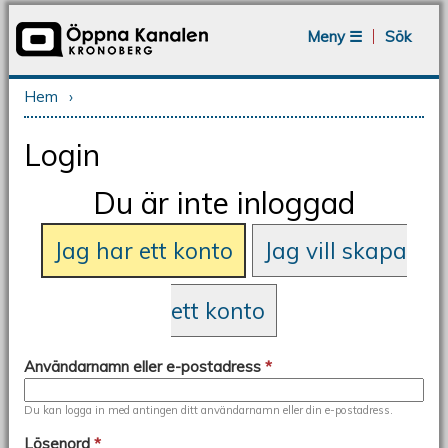
Jump to navigation
Meny ☰
Sök
Hem
›
Du är här
Login
Du är inte inloggad
Jag har ett konto
Jag vill skapa
ett konto
Användarnamn eller e-postadress
*
Du kan logga in med antingen ditt användarnamn eller din e-postadress.
Lösenord
*