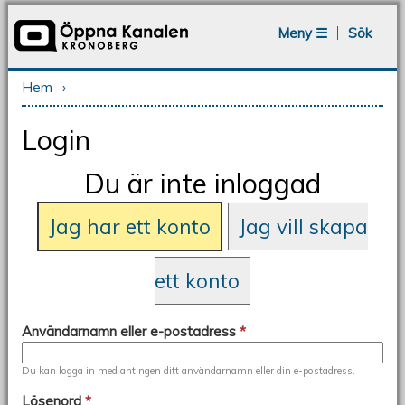
Jump to navigation
Meny ☰
Sök
Hem
›
Du är här
Login
Du är inte inloggad
Jag har ett konto
Jag vill skapa
ett konto
Användarnamn eller e-postadress
*
Du kan logga in med antingen ditt användarnamn eller din e-postadress.
Lösenord
*