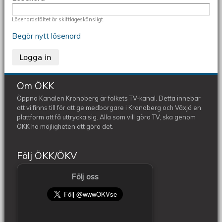
Lösenordsfältet är skiftlägeskänsligt.
Begär nytt lösenord
Om ÖKK
Öppna Kanalen Kronoberg är folkets TV-kanal. Detta innebär
att vi finns till för att ge medborgare i Kronoberg och Växjö en
plattform att få uttrycka sig. Alla som vill göra TV, ska genom
ÖKK ha möjligheten att göra det.
Följ ÖKK/ÖKV
Följ oss