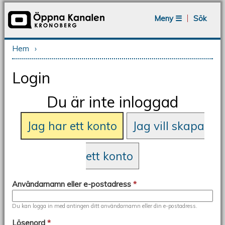
Jump to navigation
Meny ☰
Sök
Hem
›
Du är här
Login
Du är inte inloggad
Jag har ett konto
Jag vill skapa
ett konto
Användarnamn eller e-postadress
*
Du kan logga in med antingen ditt användarnamn eller din e-postadress.
Lösenord
*