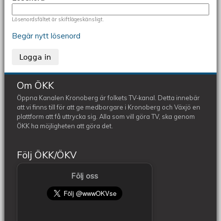
Lösenordsfältet är skiftlägeskänsligt.
Begär nytt lösenord
Om ÖKK
Öppna Kanalen Kronoberg är folkets TV-kanal. Detta innebär
att vi finns till för att ge medborgare i Kronoberg och Växjö en
plattform att få uttrycka sig. Alla som vill göra TV, ska genom
ÖKK ha möjligheten att göra det.
Följ ÖKK/ÖKV
Följ oss