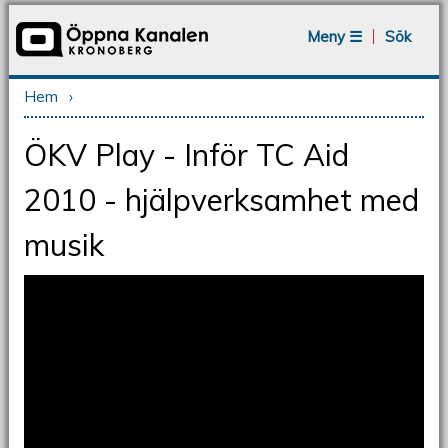
Jump to navigation
Meny ☰
Sök
Hem
›
Du är här
ÖKV Play - Inför TC Aid
2010 - hjälpverksamhet med
musik