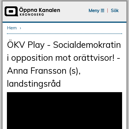
Jump to navigation
Meny ☰
Sök
Hem
›
Du är här
ÖKV Play - Socialdemokratin
i opposition mot orättvisor! -
Anna Fransson (s),
landstingsråd