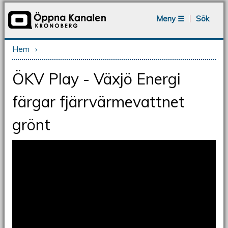
Jump to navigation
Meny ☰
Sök
Hem
›
Du är här
ÖKV Play - Växjö Energi
färgar fjärrvärmevattnet
grönt