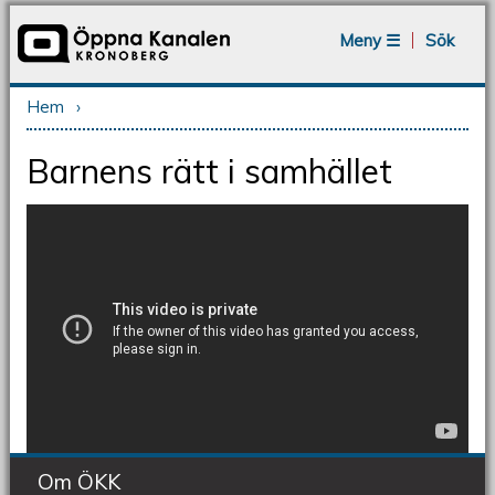
Jump to navigation
Meny ☰
Sök
Hem
›
Du är här
Barnens rätt i samhället
Om ÖKK