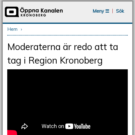
Jump to navigation
Meny ☰
Sök
Hem
›
Du är här
Moderaterna är redo att ta
tag i Region Kronoberg