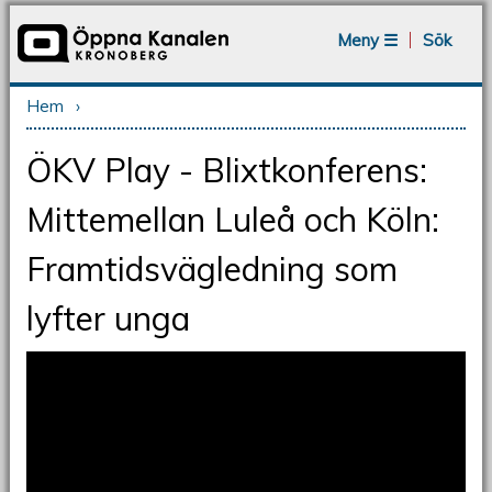
Jump to navigation
Meny ☰
Sök
Hem
›
Du är här
ÖKV Play - Blixtkonferens:
Mittemellan Luleå och Köln:
Framtidsvägledning som
lyfter unga