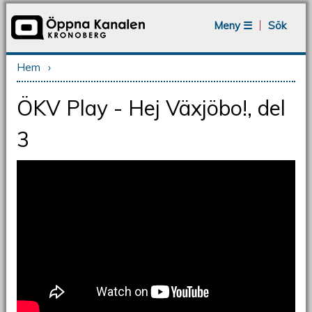
Jump to navigation
Meny ☰
Sök
Hem
›
Du är här
ÖKV Play - Hej Växjöbo!, del
3