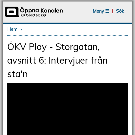
Jump to navigation
Meny ☰
Sök
Hem
›
Du är här
ÖKV Play - Storgatan,
avsnitt 6: Intervjuer från
sta'n