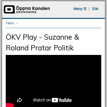
Jump to navigation
Meny ☰
Sök
Hem
›
Du är här
ÖKV Play - Suzanne &
Roland Pratar Politik