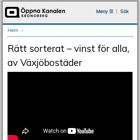
Jump to navigation
Meny ☰
Sök
Hem
›
Du är här
Rätt sorterat – vinst för alla,
av Växjöbostäder