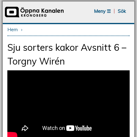
Jump to navigation
Meny ☰
Sök
Hem
›
Du är här
Sju sorters kakor Avsnitt 6 –
Torgny Wirén