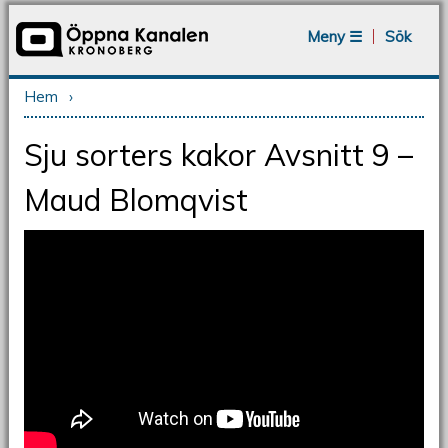
Jump to navigation
Meny ☰
Sök
Hem
›
Du är här
Sju sorters kakor Avsnitt 9 –
Maud Blomqvist