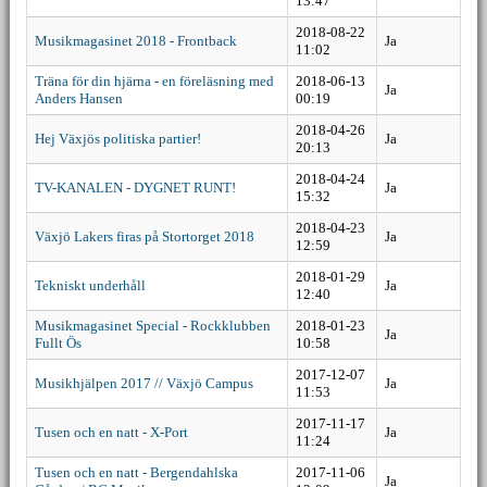
13:47
2018-08-22
Musikmagasinet 2018 - Frontback
Ja
11:02
Träna för din hjärna - en föreläsning med
2018-06-13
Ja
Anders Hansen
00:19
2018-04-26
Hej Växjös politiska partier!
Ja
20:13
2018-04-24
TV-KANALEN - DYGNET RUNT!
Ja
15:32
2018-04-23
Växjö Lakers firas på Stortorget 2018
Ja
12:59
2018-01-29
Tekniskt underhåll
Ja
12:40
Musikmagasinet Special - Rockklubben
2018-01-23
Ja
Fullt Ös
10:58
2017-12-07
Musikhjälpen 2017 // Växjö Campus
Ja
11:53
2017-11-17
Tusen och en natt - X-Port
Ja
11:24
Tusen och en natt - Bergendahlska
2017-11-06
Ja