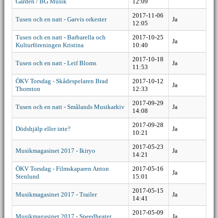
Gården / BG Musik
12:09
2017-11-06
Tusen och en natt - Garvis orkester
Ja
12:05
Tusen och en natt - Barbarella och
2017-10-25
Ja
Kulturföreningen Kristina
10:40
2017-10-18
Tusen och en natt - Leif Bloms
Ja
11:53
ÖKV Torsdag - Skådespelaren Brad
2017-10-12
Ja
Thornton
12:33
2017-09-29
Tusen och en natt - Smålands Musikarkiv
Ja
14:08
2017-09-28
Dödshjälp eller inte?
Ja
10:21
2017-05-23
Musikmagasinet 2017 - Ikiryo
Ja
14:21
ÖKV Torsdag - Filmskaparen Anton
2017-05-16
Ja
Stenlund
15:01
2017-05-15
Musikmagasinet 2017 - Trailer
Ja
14:41
2017-05-09
Musikmagasinet 2017 - Speedheater
Ja