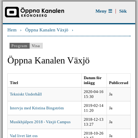
Jump to navigation
Meny ☰
Sök
Hem
›
Öppna Kanalen Växjö
›
Du är här
Program
(aktiv flik)
Visa
Primära flikar
Öppna Kanalen Växjö
Datum för
Titel
inlägg
Publicerad
2020-04-16
Tekniskt Underhåll
Ja
15:30
2019-02-14
Intervju med Kristina Bingström
Ja
11:20
2018-12-13
Musikhjälpen 2018 - Växjö Campus
Ja
13:27
2018-10-26
Vad livet lärt oss
Ja