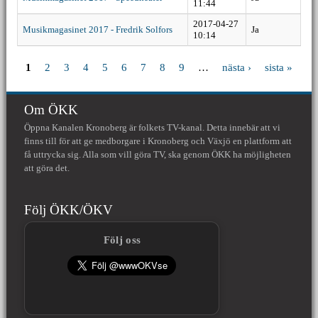
11:44
2017-04-27
Musikmagasinet 2017 - Fredrik Solfors
Ja
10:14
1
2
3
4
5
6
7
8
9
…
nästa ›
sista »
Sidor
Om ÖKK
Öppna Kanalen Kronoberg är folkets TV-kanal. Detta innebär att vi
finns till för att ge medborgare i Kronoberg och Växjö en plattform att
få uttrycka sig. Alla som vill göra TV, ska genom ÖKK ha möjligheten
att göra det.
Följ ÖKK/ÖKV
Följ oss