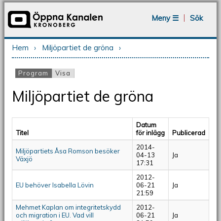
Jump to navigation
Meny ☰
Sök
Hem
›
Miljöpartiet de gröna
›
Du är här
Program
(aktiv flik)
Visa
Primära flikar
Miljöpartiet de gröna
Datum
Titel
för inlägg
Publicerad
2014-
Miljöpartiets Åsa Romson besöker
04-13
Ja
Växjö
17:31
2012-
EU behöver Isabella Lövin
06-21
Ja
21:59
Mehmet Kaplan om integritetskydd
2012-
och migration i EU. Vad vill
06-21
Ja