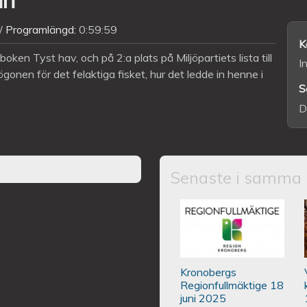
Programlängd:
0:59:59
K
boken Tyst hav, och på 2:a plats på Miljöpartiets lista till
I
onen för det felaktiga fisket, hur det ledde in henne i
S
D
Senaste i samma 
Kronobergs regio
Kronobergs
Regionfullmäktige 18
juni 2025