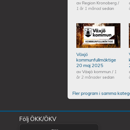
av
Region Kronoberg
/
1 år 1 månad
sedan
Växjös kommunf
Växjö
kommunfullmäktige
20 maj 2025
av
Växjö kommun
/
1
år 2 månader
sedan
Fler program i samma kateg
Följ ÖKK/ÖKV