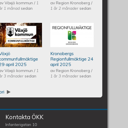
av
Växjö kommun
/
1
av
Region Kronoberg
/
år 1 månad
sedan
1 år 2 månader
sedan
ullmäktige 20 maj 2025
Växjös kommunfullmäktige 29
Kronobergs
april 2025
regionfullmäktige
Växjö
Kronobergs
24 april 2025
kommunfullmäktige
Regionfullmäktige 24
29 april 2025
april 2025
av
Växjö kommun
/
1
av
Region Kronoberg
/
år 3 månader
sedan
1 år 3 månader
sedan
ori
Kontakta ÖKK
Infanterigatan 10