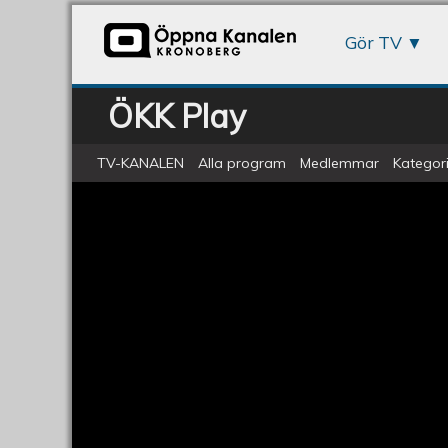
Gör TV
ÖKK Play
TV-KANALEN
Alla program
Medlemmar
Kategori
ÖKV Play - EU behöver Isabella Lö
EU
behöver
Isabella
Lövin