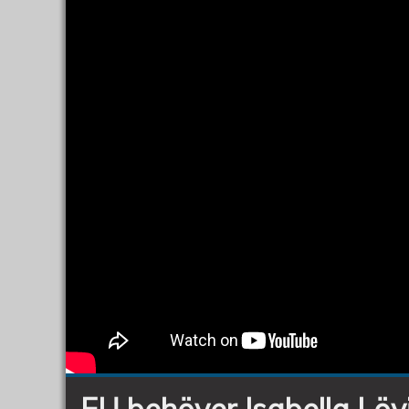
EU behöver Isabella Löv