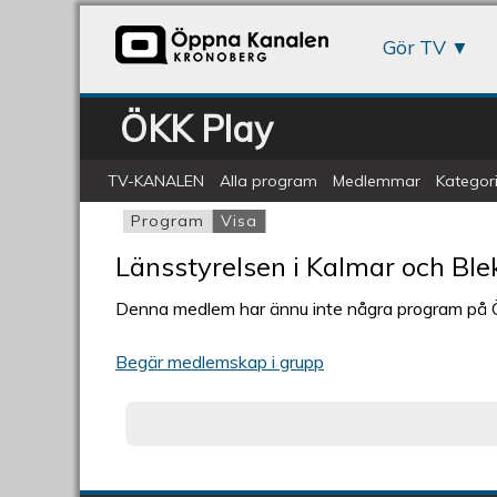
Gör TV
ÖKK Play
TV-KANALEN
Alla program
Medlemmar
Kategori
Program
Visa
(aktiv flik)
Primära flikar
Länsstyrelsen i Kalmar och Ble
Denna medlem har ännu inte några program på
Begär medlemskap i grupp