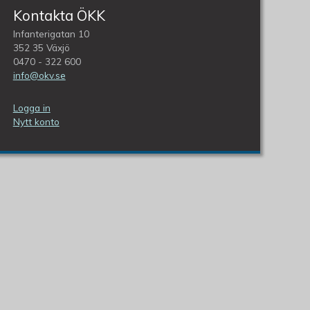
Kontakta ÖKK
Infanterigatan 10
352 35 Växjö
0470 - 322 600
info@okv.se
Logga in
Nytt konto