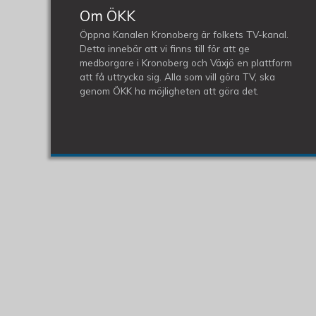
Om ÖKK
Öppna Kanalen Kronoberg är folkets TV-kanal.
Detta innebär att vi finns till för att ge
medborgare i Kronoberg och Växjö en plattform
att få uttrycka sig. Alla som vill göra TV, ska
genom ÖKK ha möjligheten att göra det.