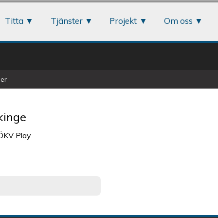
Jump to navigation
Titta
Tjänster
Projekt
Om oss
er
kinge
 ÖKV Play