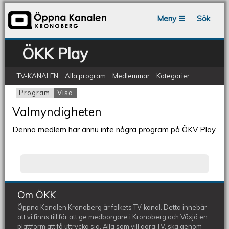
Jump to navigation
Meny ☰
Sök
ÖKK Play
TV-KANALEN
Alla program
Medlemmar
Kategorier
Program
Visa
(aktiv flik)
Primära flikar
Valmyndigheten
Denna medlem har ännu inte några program på ÖKV Play
Om ÖKK
Öppna Kanalen Kronoberg är folkets TV-kanal. Detta innebär
att vi finns till för att ge medborgare i Kronoberg och Växjö en
plattform att få uttrycka sig. Alla som vill göra TV, ska genom