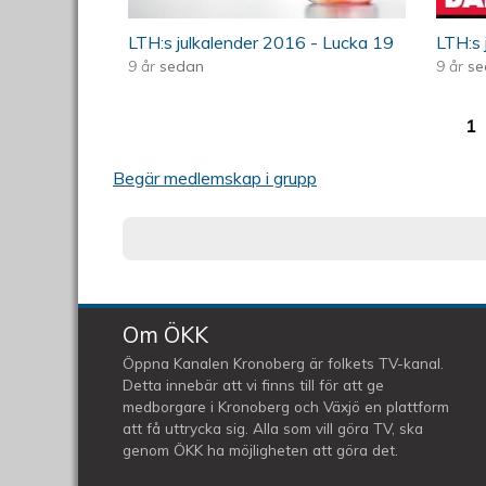
LTH:s julkalender 2016 - Lucka 19
LTH:s 
9 år
sedan
9 år
se
1
Sidor
Begär medlemskap i grupp
Om ÖKK
Öppna Kanalen Kronoberg är folkets TV-kanal.
Detta innebär att vi finns till för att ge
medborgare i Kronoberg och Växjö en plattform
att få uttrycka sig. Alla som vill göra TV, ska
genom ÖKK ha möjligheten att göra det.