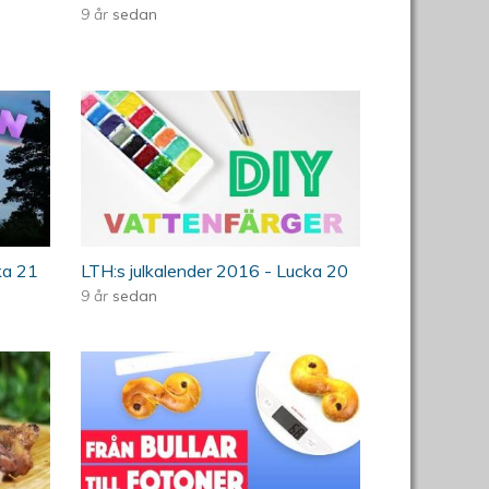
9 år
sedan
H:s julkalender 2016
20 Experimenttisdag:
Julklappar - LTH.s
julkalender 2016
ka 21
LTH:s julkalender 2016 - Lucka 20
9 år
sedan
016
fen - LTH:s julkalender 2016
16. Från bulle till fotoner -
LTH:s Julkalender 2016