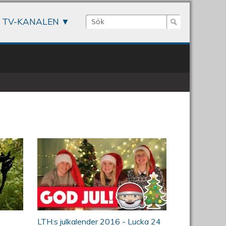
Sök
TV-KANALEN
Sökformulär
a de nationella minoriteterna
ett föränderligt samhälle
(OFFICIAL)
24. Finns Jultomten? -
LTHs julklander 2016
LTH:s julkalender 2016 - Lucka 24