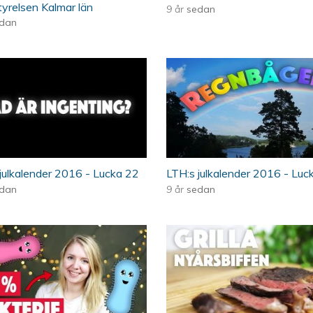
yrelsen Kalmar län
9 år
sedan
dan
kalender 2016
Vad är ingenting? LTH:s julkalender 2016
21. Regnbågen - LT
julkalender 2016 - Lucka 22
LTH:s julkalender 2016 - Luc
dan
9 år
sedan
kalender 2016
Vänner eller fiender? LTH:s julkalender 2
17. Grilla Nyårsbif