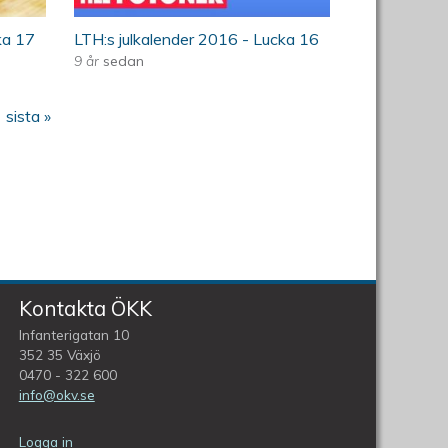
ka 17
LTH:s julkalender 2016 - Lucka 16
9 år
sedan
sista »
Kontakta ÖKK
Infanterigatan 10
352 35 Växjö
0470 - 322 600
info@okv.se
Logga in