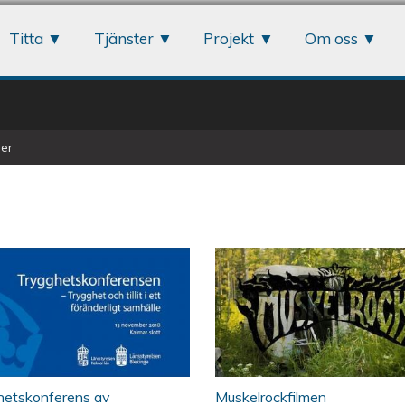
Jump to navigation
Titta
Tjänster
Projekt
Om oss
er
nge – Utvecklingskonferens om att tillhör
ghetskonferensen – Trygghet och tillit i 
Muskelrockfilmen 
hetskonferens av
Muskelrockfilmen