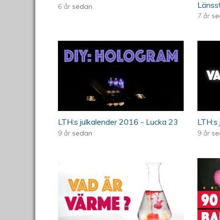
Länsst
6 år
sedan
7 år
se
23. DIY: Hologram - LTH:s jul
22. 
LTH:s julkalender 2016 - Lucka 23
LTH:s 
9 år
sedan
9 år
se
19.Vad är värme? - LTH:s jul
18. 