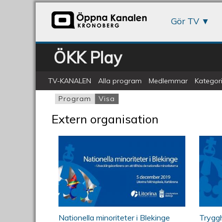
Gör TV
ÖKK Play
TV-KANALEN
Alla program
Medlemmar
Kategori
Program
Visa
(aktiv flik)
Primära flikar
Extern organisation
Nationella minoriteter i Bleki
Tryg
Nationella minoriteter i Blekinge
Trygg