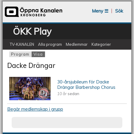
Jump to navigation
Meny ☰
Sök
ÖKK Play
TV-KANALEN
Alla program
Medlemmar
Kategorier
Program
Visa
(aktiv flik)
Primära flikar
Dacke Drängar
30-årsjubileum för Dacke
30-årsjubileum för Dacke Drängar
Drängar Barbershop Chorus
10 år
sedan
Barbershop Chorus
Begär medlemskap i grupp