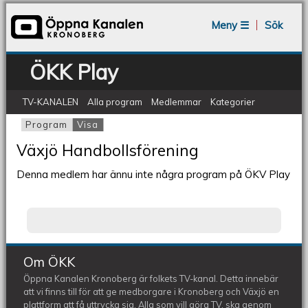
Jump to navigation
Meny ☰
Sök
ÖKK Play
TV-KANALEN
Alla program
Medlemmar
Kategorier
Program
Visa
(aktiv flik)
Primära flikar
Växjö Handbollsförening
Denna medlem har ännu inte några program på ÖKV Play
Om ÖKK
Öppna Kanalen Kronoberg är folkets TV-kanal. Detta innebär
att vi finns till för att ge medborgare i Kronoberg och Växjö en
plattform att få uttrycka sig. Alla som vill göra TV, ska genom