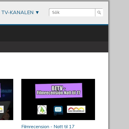
Sök
TV-KANALEN
Sökformulär
rie
Filmrecension - Natt til 17
Filmrecension - Natt til 17