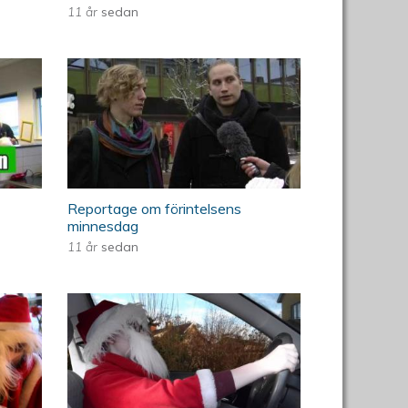
11 år
sedan
vling
rofilen
Reportage om förintelsens
minnesdag
Reportage om förintelsens
minnesdag
11 år
sedan
24
Stjärnan 2014 del 23