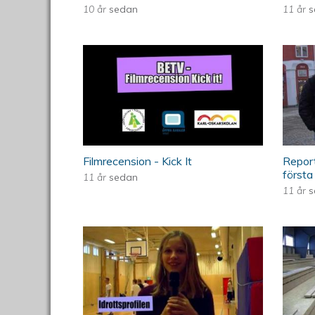
10 år
sedan
11 år
s
Filmrecension - Kick It
Repo
Filmrecension - Kick It
Repor
första
11 år
sedan
11 år
s
Reportage om idrottsprofilen
Rep