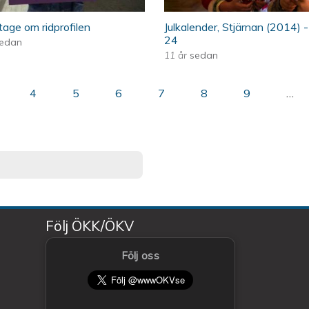
age om ridprofilen
Julkalender, Stjärnan (2014) -
24
edan
11 år
sedan
4
5
6
7
8
9
…
Följ ÖKK/ÖKV
Följ oss