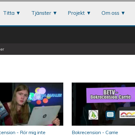
Jump to navigation
Titta
Tjänster
Projekt
Om oss
er
ecension - Rör mig inte
Bokrecension - Car
ension - Rör mig inte
Bokrecension - Carrie