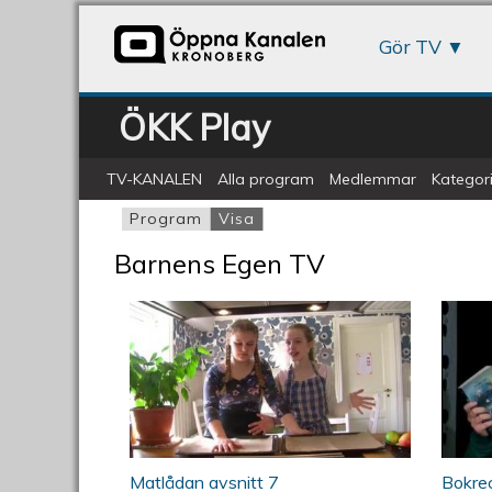
Gör TV
ÖKK Play
TV-KANALEN
Alla program
Medlemmar
Kategori
Program
Visa
(aktiv flik)
Primära flikar
Barnens Egen TV
Matlådan avsnitt 7
Bokr
Matlådan avsnitt 7
Bokrec