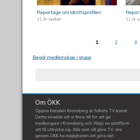
Reportage om idrottsprofilen
Report
11 år
sedan
11 år
s
1
2
3
Sidor
Begär medlemskap i grupp
Om ÖKK
Öppna Kanalen Kronoberg är folkets TV-kanal.
Detta innebär att vi finns till för att ge
medborgare i Kronoberg och Växjö en plattform
att få uttrycka sig. Alla som vill göra TV, ska
genom ÖKK ha möjligheten att göra det.