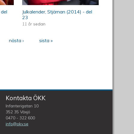
 del
Julkalender, Stjärnan (2014) - del
23
11 år
sedan
nästa ›
sista »
Kontakta ÖKK
Infanterigatan 10
352 35 Växjö
0470 - 322 600
info@okv.se