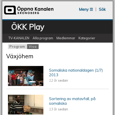
Jump to navigation
Meny ☰
Sök
ÖKK Play
TV-KANALEN
Alla program
Medlemmar
Kategorier
Program
Visa
(aktiv flik)
Primära flikar
Växjöhem
Somaliska nationaldagen (1/7)
ÖKV Play - Somaliska nationaldagen
2013
12 år
sedan
2013
Sortering av matavfall, på
ÖKV Play: Sortering av matavfall
somaliska
13 år
sedan