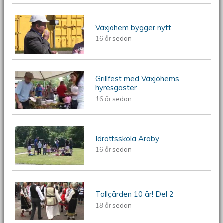
ÖKV Play - Växjöhem bygger nytt
Växjöhem bygger nytt
16 år
sedan
Grillfest med Växjöhems
ÖKV Play - Grillfest med Växjöhems
hyresgäster
16 år
sedan
hyresgäster
ÖKV Play - Idrottsskola Araby
Idrottsskola Araby
16 år
sedan
ÖKV Play - Tallgården 10 år
Tallgården 10 år! Del 2
18 år
sedan