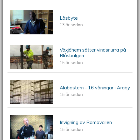
ÖKV Play: Låsbyte
Låsbyte
13 år
sedan
Växjöhem sätter vindsnurra på
ÖKV Play: Växjöhem sätter vindsnurra
Blåsbälgen
15 år
sedan
på Blåsbälgen
Alabastern - 16 våningar i Araby
Alabastern - 16 våningar i Araby
15 år
sedan
ÖKV Play: Invigning av Romavallen
Invigning av Romavallen
15 år
sedan