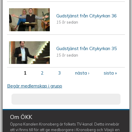
ÖKV Play: Gudstjänst från Citykyrkan
Gudstjänst från Citykyrkan 36
15 år
sedan
36
ÖKV Play: Gudstjänst från Citykyrkan
Gudstjänst från Citykyrkan 35
15 år
sedan
35
1
2
3
nästa ›
sista »
Sidor
Begär medlemskap i grupp
Om ÖKK
Öppna Kanalen Kronoberg är folkets TV-kanal. Detta innebär
att vi finns till för att ge medborgare i Kronoberg och Växjö en