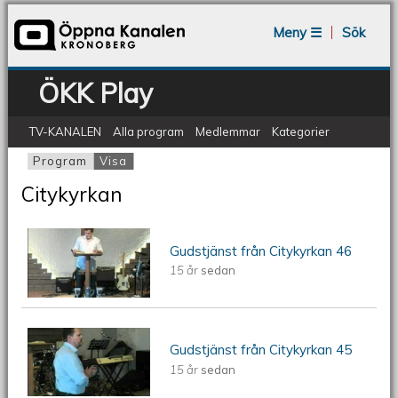
Jump to navigation
Meny ☰
Sök
ÖKK Play
TV-KANALEN
Alla program
Medlemmar
Kategorier
Program
Visa
(aktiv flik)
Primära flikar
Citykyrkan
ÖKV Play: Gudstjänst från Citykyrkan
Gudstjänst från Citykyrkan 46
15 år
sedan
46
ÖKV Play: Gudstjänst från Citykyrkan
Gudstjänst från Citykyrkan 45
15 år
sedan
45