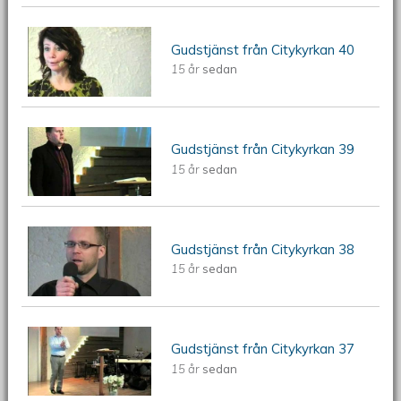
ÖKV Play: Gudstjänst från Citykyrkan
Gudstjänst från Citykyrkan 40
15 år
sedan
40
ÖKV Play: Gudstjänst från Citykyrkan
Gudstjänst från Citykyrkan 39
15 år
sedan
39
ÖKV Play: Gudstjänst från Citykyrkan
Gudstjänst från Citykyrkan 38
15 år
sedan
38
ÖKV Play: Gudstjänst från Citykyrkan
Gudstjänst från Citykyrkan 37
15 år
sedan
37