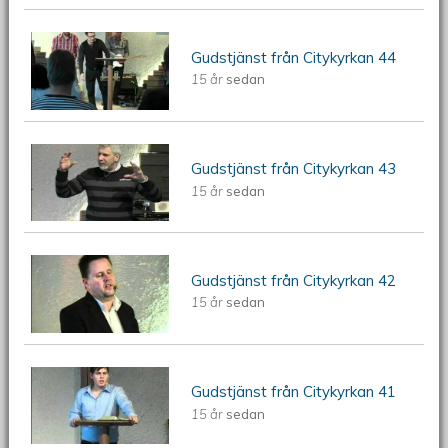
ÖKV Play: Gudstjänst från Citykyrkan
Gudstjänst från Citykyrkan 44
15 år
sedan
44
ÖKV Play: Gudstjänst från Citykyrkan
Gudstjänst från Citykyrkan 43
15 år
sedan
43
ÖKV Play: Gudstjänst från Citykyrkan
Gudstjänst från Citykyrkan 42
15 år
sedan
42
ÖKV Play: Gudstjänst från Citykyrkan
Gudstjänst från Citykyrkan 41
15 år
sedan
41