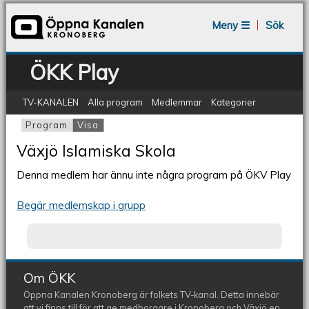
Jump to navigation
Meny ☰
Sök
ÖKK Play
TV-KANALEN
Alla program
Medlemmar
Kategorier
Program
Visa
(aktiv flik)
Primära flikar
Växjö Islamiska Skola
Denna medlem har ännu inte några program på ÖKV Play
Begär medlemskap i grupp
Om ÖKK
Öppna Kanalen Kronoberg är folkets TV-kanal. Detta innebär
att vi finns till för att ge medborgare i Kronoberg och Växjö en