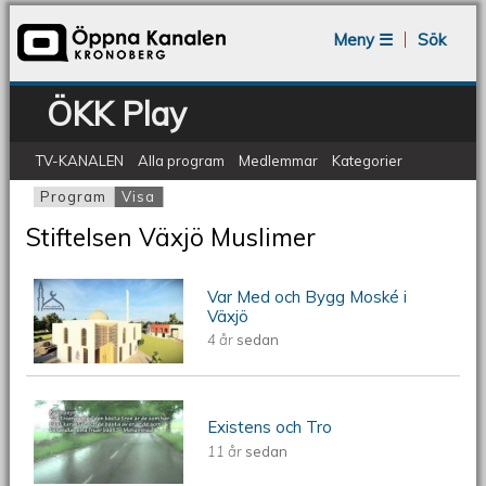
Jump to navigation
Meny ☰
Sök
ÖKK Play
TV-KANALEN
Alla program
Medlemmar
Kategorier
Program
Visa
(aktiv flik)
Primära flikar
Stiftelsen Växjö Muslimer
Var Med och Bygg Moské i
JOIN & BUILD A MOSQUE IN VAXJO |
Växjö
4 år
sedan
VAR MED OCH BYGG MOSKÉ I VÄXJÖ |
كن معنا لبناء مسجدا في فكشو
Existens och Tro
Existens och Tro
11 år
sedan