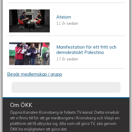
Ateism
Ateism
11 år
sedan
Manifestation för ett fritt och
ÖKV Play - Manifestation för ett fritt
demokratiskt Palestina
17 år
sedan
och demokratiskt Palestina
Begär medlemskap i grupp
Om ÖKK
Öppna Kanalen Kronoberg är folkets TV-kanal. Detta innebär
att vi finns till för att ge medborgare i Kronoberg och Växjö en
plattform att få uttrycka sig. Alla som vill göra TV, ska genom
ÖKK ha möjligheten att göra det.