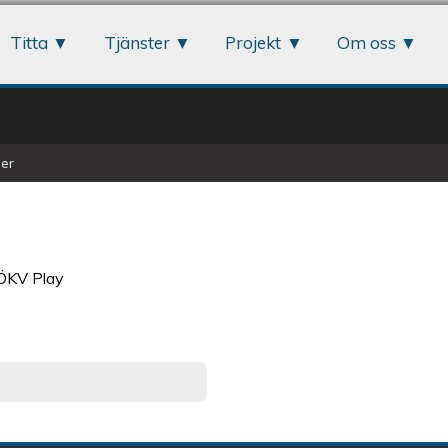
Jump to navigation
Titta
Tjänster
Projekt
Om oss
er
 ÖKV Play