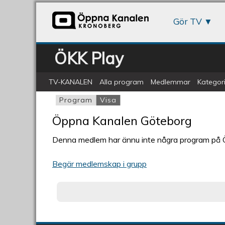
Gör TV
ÖKK Play
TV-KANALEN
Alla program
Medlemmar
Kategori
Program
Visa
(aktiv flik)
Primära flikar
Öppna Kanalen Göteborg
Denna medlem har ännu inte några program på
Begär medlemskap i grupp