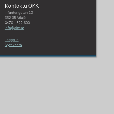
Kontakta ÖKK
Infanterigatan 10
352 35 Växjö
0470 - 322 600
info@okv.se
Logga in
Nytt konto