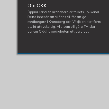
Om ÖKK
Öppna Kanalen Kronoberg är folkets TV-kanal.
Detta innebär att vi finns till för att ge
medborgare i Kronoberg och Växjö en plattform
att få uttrycka sig. Alla som vill göra TV, ska
genom ÖKK ha möjligheten att göra det.