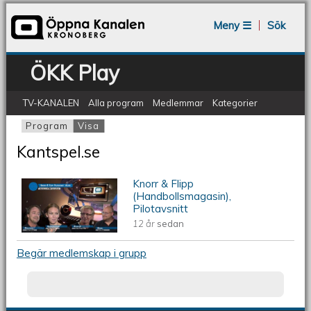
Jump to navigation
Meny ☰
Sök
ÖKK Play
TV-KANALEN
Alla program
Medlemmar
Kategorier
Program
Visa
(aktiv flik)
Primära flikar
Kantspel.se
Knorr & Flipp
ÖKV Play - Knorr & Flipp
(Handbollsmagasin),
Pilotavsnitt
(Handbollsmagasin), Pilotavsnitt
12 år
sedan
Begär medlemskap i grupp