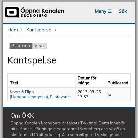
Jump to navigation
Meny ☰
Sök
Hem
›
Kantspel.se
›
Du är här
Program
(aktiv flik)
Visa
Primära flikar
Kantspel.se
Datum för
Titel
inlägg
Publicerad
Knorr & Flipp
2013-09-25
Ja
(Handbollsmagasin), Pilotavsnitt
13:37
Om ÖKK
Öppna Kanalen Kronoberg är folkets TV-kanal. Detta innebär
att vi finns till för att ge medborgare i Kronoberg och Växjö en
plattform att få uttrycka sig. Alla som vill göra TV, ska genom