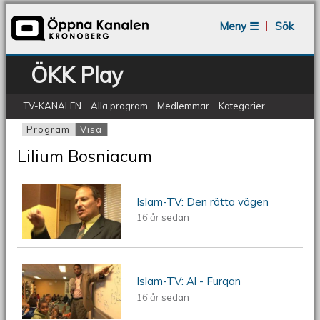
Jump to navigation
Meny ☰
Sök
ÖKK Play
TV-KANALEN
Alla program
Medlemmar
Kategorier
Program
Visa
(aktiv flik)
Primära flikar
Lilium Bosniacum
ÖKV Play - Islam-TV: Den rätta vägen
Islam-TV: Den rätta vägen
16 år
sedan
ÖKV Play - Islam-TV: Al - Furqan
Islam-TV: Al - Furqan
16 år
sedan