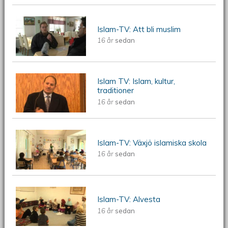
ÖKV Play - Islam-TV: Att bli muslim
Islam-TV: Att bli muslim
16 år
sedan
Islam TV: Islam, kultur,
ÖKV Play - Islam TV: Islam, kultur,
traditioner
16 år
sedan
traditioner
ÖKV Play - Islam-TV: Växjö islamiska
Islam-TV: Växjö islamiska skola
16 år
sedan
skola
ÖKV Play - Islam-TV: Alvesta
Islam-TV: Alvesta
16 år
sedan