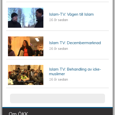
ÖKV Play - Islam-TV: Vägen till Islam
Islam-TV: Vägen till Islam
16 år
sedan
ÖKV Play - Islam TV:
Islam TV: Decembermarknad
16 år
sedan
Decembermarknad
Islam TV: Behandling av icke-
ÖKV Play - Islam TV: Behandling av
muslimer
16 år
sedan
icke-muslimer
Om ÖKK