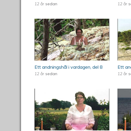
12 år
sedan
12 år
s
ÖKV Play - Ett andningshål i 
ÖKV 
Ett andningshål i vardagen, del 8
Ett an
12 år
sedan
12 år
s
ÖKV Play - Ett andningshål i 
ÖKV 