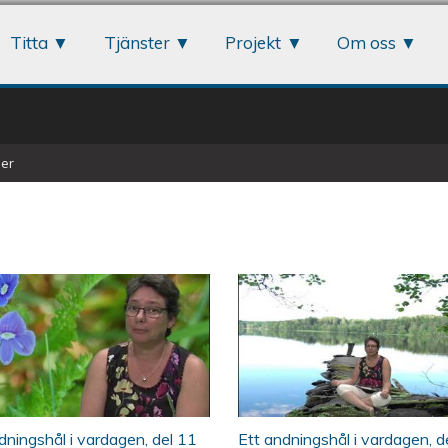
Jump to navigation
Titta
Tjänster
Projekt
Om oss
er
vardagen, del 12
Play - Ett andningshål i vardagen, del 1
ÖKV Play - Ett and
dningshål i vardagen, del 11
Ett andningshål i vardagen, d