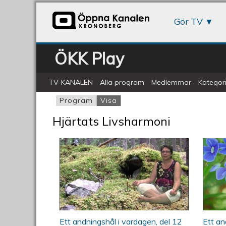
Gör TV
ÖKK Play
TV-KANALEN
Alla program
Medlemmar
Kategori
Program
Visa
(aktiv flik)
Primära flikar
Hjärtats Livsharmoni
ÖKV Play - Ett andningshål i 
ÖKV 
Ett andningshål i vardagen, del 12
Ett an