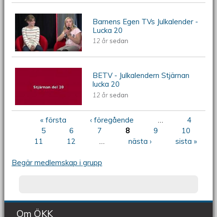
Barnens Egen TVs Julkalender -
Barnens Egen TVs Julkalender - Lucka
Lucka 20
12 år
sedan
20
BETV - Julkalendern Stjärnan
BETV - Julkalendern Stjärnan lucka 20
lucka 20
12 år
sedan
« första
‹ föregående
…
4
Sidor
5
6
7
8
9
10
11
12
…
nästa ›
sista »
Begär medlemskap i grupp
Om ÖKK