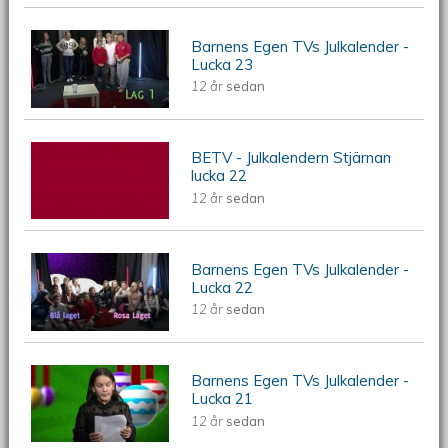
Barnens Egen TVs Julkalender -
Barnens Egen TVs Julkalender - Lucka
Lucka 23
12 år
sedan
23
BETV - Julkalendern Stjärnan
BETV - Julkalendern Stjärnan lucka 22
lucka 22
12 år
sedan
Barnens Egen TVs Julkalender -
Barnens Egen TVs Julkalender - Lucka
Lucka 22
12 år
sedan
22
Barnens Egen TVs Julkalender -
Barnens Egen TVs Julkalender - Lucka
Lucka 21
12 år
sedan
21