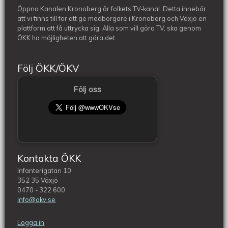
Öppna Kanalen Kronoberg är folkets TV-kanal. Detta innebär
att vi finns till för att ge medborgare i Kronoberg och Växjö en
plattform att få uttrycka sig. Alla som vill göra TV, ska genom
ÖKK ha möjligheten att göra det.
Följ ÖKK/ÖKV
Följ oss
Kontakta ÖKK
Infanterigatan 10
352 35 Växjö
0470 - 322 600
info@okv.se
Logga in