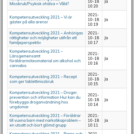
10-18
Ja
Missbruk/Psykisk ohälsa = Våld?
10:20
2021-
Kompetensutveckling 2021 – Vi är
10-18
Ja
gäster på alla arenor
10:19
Kompetensutveckling 2021 – Anhörigas
2021-
rättigheter och möjligheter utifrån ett
10-18
Ja
familjeperspektiv
10:17
Kompetensutveckling 2021 –
2021-
Länsgemensamt
10-18
Ja
föräldrarmötesmaterial om alkohol och
10:16
cannabis
2021-
Kompetensutveckling 2021 – Recept
10-18
Ja
som ger tablettmissbruk
10:15
Kompetensutveckling 2021 – Droger,
2021-
prevention och information Hur kan du
10-18
Ja
förebygga droganvändning hos
10:14
ungdomar
Kompetensutveckling 2021 – Föräldrar
2021-
till vuxna barn med narkotikaproblem –
10-18
Ja
en utsatt och bort glömd grupp
10:11
Kompetensutveckling 2021 – Barns och
2021-