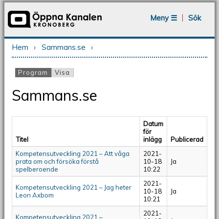
Jump to navigation
Meny ☰
Sök
Hem
›
Sammans.se
›
Du är här
Program
(aktiv flik)
Visa
Primära flikar
Sammans.se
Datum
för
Titel
inlägg
Publicerad
Kompetensutveckling 2021 – Att våga
2021-
prata om och försöka förstå
10-18
Ja
spelberoende
10:22
2021-
Kompetensutveckling 2021 – Jag heter
10-18
Ja
Leon Axbom
10:21
2021-
Kompetensutveckling 2021 –