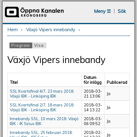
Jump to navigation
Meny ☰
Sök
Hem
›
Växjö Vipers innebandy
›
Du är här
Program
(aktiv flik)
Visa
Primära flikar
Växjö Vipers innebandy
Datum
Titel
för inlägg
Publicerad
SSL Kvartsfinal 4/7, 23 mars 2018:
2018-03-
Ja
Växjö IBK - Linköping IBK
21 13:06
SSL Kvartsfinal 2/7, 18 mars 2018:
2018-03-
Ja
Växjö IBK - Linköping IBK
14 13:22
Innebandy SSL, 10 mars 2018: Växjö
2018-03-
Ja
IBK - IK Sirius IBK
06 09:52
Innebandy SSL, 25 februari 2018:
2018-02-
Ja