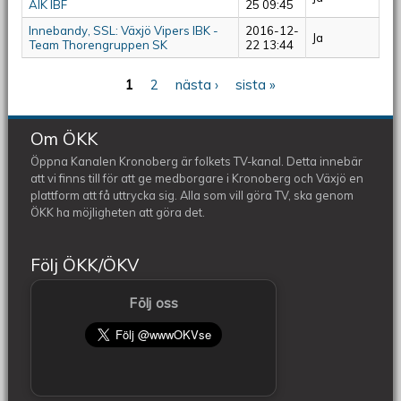
AIK IBF
25 09:45
Innebandy, SSL: Växjö Vipers IBK -
2016-12-
Ja
Team Thorengruppen SK
22 13:44
1
2
nästa ›
sista »
Sidor
Om ÖKK
Öppna Kanalen Kronoberg är folkets TV-kanal. Detta innebär
att vi finns till för att ge medborgare i Kronoberg och Växjö en
plattform att få uttrycka sig. Alla som vill göra TV, ska genom
ÖKK ha möjligheten att göra det.
Följ ÖKK/ÖKV
Följ oss