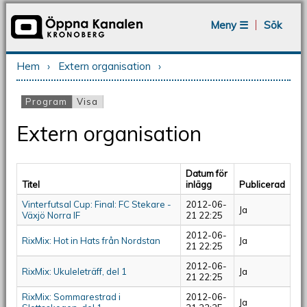
Jump to navigation
Meny ☰
Sök
Hem
›
Extern organisation
›
Du är här
Program
(aktiv flik)
Visa
Primära flikar
Extern organisation
Datum för
Titel
inlägg
Publicerad
Vinterfutsal Cup: Final: FC Stekare -
2012-06-
Ja
Växjö Norra IF
21 22:25
2012-06-
RixMix: Hot in Hats från Nordstan
Ja
21 22:25
2012-06-
RixMix: Ukuleleträff, del 1
Ja
21 22:25
RixMix: Sommarestrad i
2012-06-
Ja