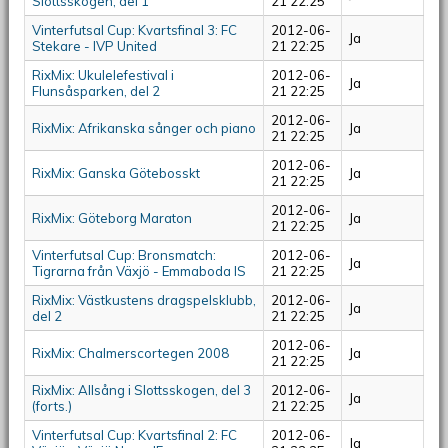
Slottsskogen, del 1
21 22:25
Vinterfutsal Cup: Kvartsfinal 3: FC
2012-06-
Ja
Stekare - IVP United
21 22:25
RixMix: Ukulelefestival i
2012-06-
Ja
Flunsåsparken, del 2
21 22:25
2012-06-
RixMix: Afrikanska sånger och piano
Ja
21 22:25
2012-06-
RixMix: Ganska Götebosskt
Ja
21 22:25
2012-06-
RixMix: Göteborg Maraton
Ja
21 22:25
Vinterfutsal Cup: Bronsmatch:
2012-06-
Ja
Tigrarna från Växjö - Emmaboda IS
21 22:25
RixMix: Västkustens dragspelsklubb,
2012-06-
Ja
del 2
21 22:25
2012-06-
RixMix: Chalmerscortegen 2008
Ja
21 22:25
RixMix: Allsång i Slottsskogen, del 3
2012-06-
Ja
(forts.)
21 22:25
Vinterfutsal Cup: Kvartsfinal 2: FC
2012-06-
Ja