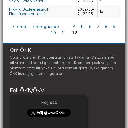
Växjö - Växjö Norra IF
21 22:25
RixMix: Ukulelefestival i
2012-06-
Ja
Flunsåsparken, del 1
21 22:25
« första
‹ föregående
…
4
5
6
7
8
9
Sidor
10
11
12
Om ÖKK
Öppna Kanalen Kronoberg är folkets TV-kanal. Detta innebär
att vi finns till för att ge medborgare i Kronoberg och Växjö en
plattform att få uttrycka sig. Alla som vill göra TV, ska genom
ÖKK ha möjligheten att göra det.
Följ ÖKK/ÖKV
Följ oss