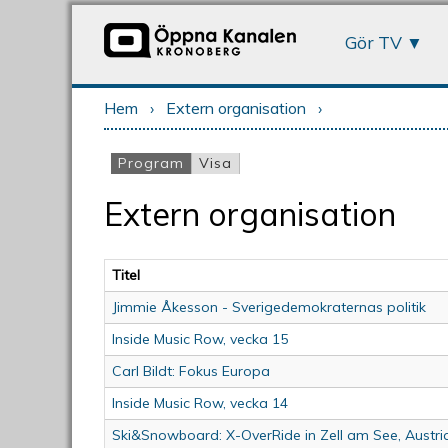
Gör TV
Hem
›
Extern organisation
›
Du är här
Program
(aktiv flik)
Visa
Primära flikar
Extern organisation
Titel
Jimmie Åkesson - Sverigedemokraternas politik
Inside Music Row, vecka 15
Carl Bildt: Fokus Europa
Inside Music Row, vecka 14
Ski&Snowboard: X-OverRide in Zell am See, Austri