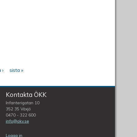
 ›
sista »
Kontakta ÖKK
Infanterigatan 10
352 35 Växjö
0470 - 322 600
info@okv.se
Logga in