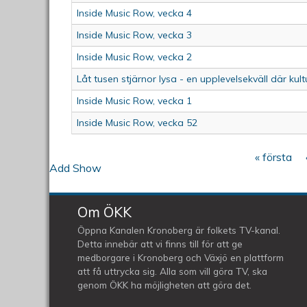
Inside Music Row, vecka 4
Inside Music Row, vecka 3
Inside Music Row, vecka 2
Låt tusen stjärnor lysa - en upplevelsekväll där kul
Inside Music Row, vecka 1
Inside Music Row, vecka 52
« första
Sidor
Add Show
Om ÖKK
Öppna Kanalen Kronoberg är folkets TV-kanal.
Detta innebär att vi finns till för att ge
medborgare i Kronoberg och Växjö en plattform
att få uttrycka sig. Alla som vill göra TV, ska
genom ÖKK ha möjligheten att göra det.