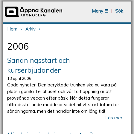
Jump to navigation
Meny ☰
Sök
Hem
›
Arkiv
›
Du är här
2006
Sändningsstart och
kurserbjudanden
13 april 2006
Goda nyheter! Den beryktade trunken ska nu vara på
plats i gamla Teliahuset och vår förhoppning är att
provsända veckan efter påsk. När detta fungerar
tillfredsställande meddelar vi definitivt startdatum för
sändningarna, men det handlar inte om lång tid!
Läs mer