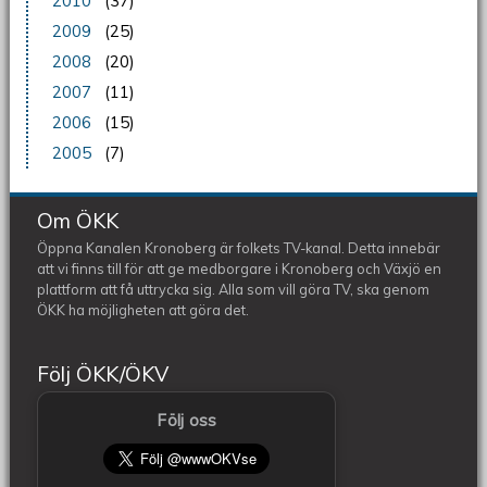
2010
(37)
2009
(25)
2008
(20)
2007
(11)
2006
(15)
2005
(7)
Om ÖKK
Öppna Kanalen Kronoberg är folkets TV-kanal. Detta innebär
att vi finns till för att ge medborgare i Kronoberg och Växjö en
plattform att få uttrycka sig. Alla som vill göra TV, ska genom
ÖKK ha möjligheten att göra det.
Följ ÖKK/ÖKV
Följ oss