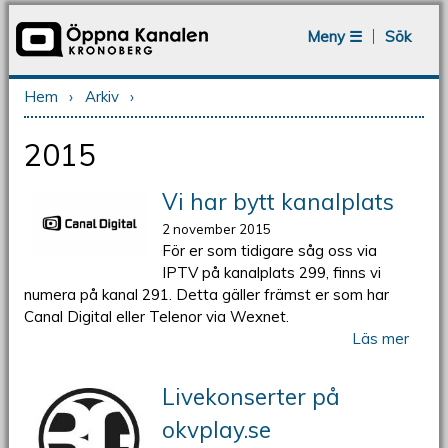
Jump to navigation
Meny ☰
Sök
Hem
›
Arkiv
›
Du är här
2015
Vi har bytt kanalplats
2 november 2015
För er som tidigare såg oss via
IPTV på kanalplats 299, finns vi
numera på kanal 291. Detta gäller främst er som har
Canal Digital eller Telenor via Wexnet.
Läs mer
Livekonserter på
okvplay.se