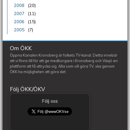
2008
(20)
2007
(11)
2006
(15)
2005
(7)
Om ÖKK
Öppna Kanalen Kronoberg är folkets TV-kanal. Detta innebär
att vi finns till för att ge medborgare i Kronoberg och Växjö en
plattform att få uttrycka sig. Alla som vill göra TV, ska genom
ÖKK ha möjligheten att göra det.
Följ ÖKK/ÖKV
Följ oss