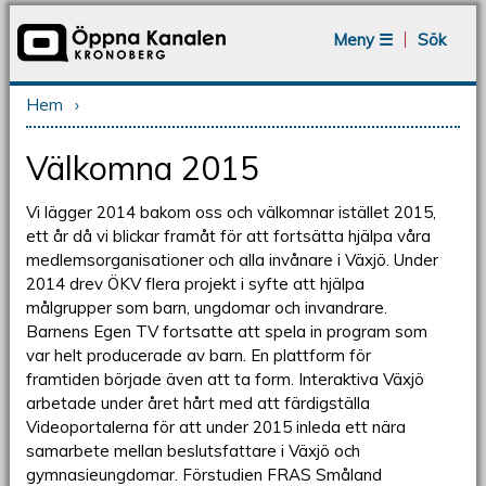
Jump to navigation
Meny ☰
Sök
Hem
›
Du är här
Välkomna 2015
Vi lägger 2014 bakom oss och välkomnar istället 2015,
ett år då vi blickar framåt för att fortsätta hjälpa våra
medlemsorganisationer och alla invånare i Växjö. Under
2014 drev ÖKV flera projekt i syfte att hjälpa
målgrupper som barn, ungdomar och invandrare.
Barnens Egen TV fortsatte att spela in program som
var helt producerade av barn. En plattform för
framtiden började även att ta form. Interaktiva Växjö
arbetade under året hårt med att färdigställa
Videoportalerna för att under 2015 inleda ett nära
samarbete mellan beslutsfattare i Växjö och
gymnasieungdomar. Förstudien FRAS Småland