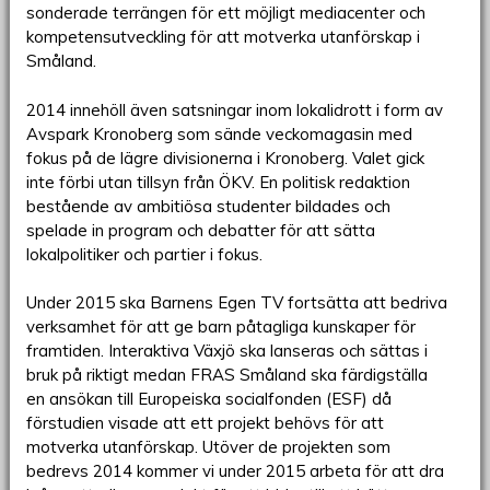
sonderade terrängen för ett möjligt mediacenter och
kompetensutveckling för att motverka utanförskap i
Småland.
2014 innehöll även satsningar inom lokalidrott i form av
Avspark Kronoberg som sände veckomagasin med
fokus på de lägre divisionerna i Kronoberg. Valet gick
inte förbi utan tillsyn från ÖKV. En politisk redaktion
bestående av ambitiösa studenter bildades och
spelade in program och debatter för att sätta
lokalpolitiker och partier i fokus.
Under 2015 ska Barnens Egen TV fortsätta att bedriva
verksamhet för att ge barn påtagliga kunskaper för
framtiden. Interaktiva Växjö ska lanseras och sättas i
bruk på riktigt medan FRAS Småland ska färdigställa
en ansökan till Europeiska socialfonden (ESF) då
förstudien visade att ett projekt behövs för att
motverka utanförskap. Utöver de projekten som
bedrevs 2014 kommer vi under 2015 arbeta för att dra