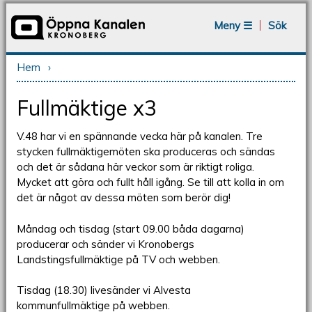
Jump to navigation
Meny ☰
Sök
Hem
›
Du är här
Fullmäktige x3
V.48 har vi en spännande vecka här på kanalen. Tre
stycken fullmäktigemöten ska produceras och sändas
och det är sådana här veckor som är riktigt roliga.
Mycket att göra och fullt håll igång. Se till att kolla in om
det är något av dessa möten som berör dig!
Måndag och tisdag (start 09.00 båda dagarna)
producerar och sänder vi Kronobergs
Landstingsfullmäktige på TV och webben.
Tisdag (18.30) livesänder vi Alvesta
kommunfullmäktige på webben.