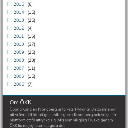
2015
(6)
2014
(15)
2013
(25)
2012
(4)
2011
(16)
2010
(37)
2009
(25)
2008
(20)
2007
(11)
2006
(15)
2005
(7)
Om ÖKK
Öppna Kanalen Kronoberg är folkets TV-kanal. Detta innebär
att vi finns till för att ge medborgare i Kronoberg och Växjö en
plattform att få uttrycka sig. Alla som vill göra TV, ska genom
ÖKK ha möjligheten att göra det.