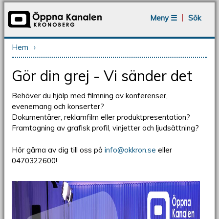
Jump to navigation
Meny ☰
Sök
Hem
›
Du är här
Gör din grej - Vi sänder det
Behöver du hjälp med filmning av konferenser,
evenemang och konserter?
Dokumentärer, reklamfilm eller produktpresentation?
Framtagning av grafisk profil, vinjetter och ljudsättning?
Hör gärna av dig till oss på
info@okkron.se
eller
0470322600!