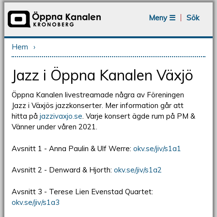
Jump to navigation
Meny ☰
Sök
Hem
›
Du är här
Jazz i Öppna Kanalen Växjö
Öppna Kanalen livestreamade några av Föreningen
Jazz i Växjös jazzkonserter. Mer information går att
hitta på
jazzivaxjo.se
. Varje konsert ägde rum på PM &
Vänner under våren 2021.
Avsnitt 1 - Anna Paulin & Ulf Werre:
okv.se/jiv/s1a1
Avsnitt 2 - Denward & Hjorth:
okv.se/jiv/s1a2
Avsnitt 3 - Terese Lien Evenstad Quartet:
okv.se/jiv/s1a3