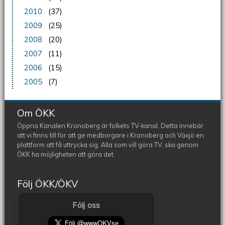
2010
(37)
2009
(25)
2008
(20)
2007
(11)
2006
(15)
2005
(7)
Om ÖKK
Öppna Kanalen Kronoberg är folkets TV-kanal. Detta innebär
att vi finns till för att ge medborgare i Kronoberg och Växjö en
plattform att få uttrycka sig. Alla som vill göra TV, ska genom
ÖKK ha möjligheten att göra det.
Följ ÖKK/ÖKV
Följ oss